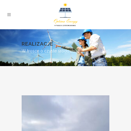
REALIZACJE
W trosce o czyste środowisko