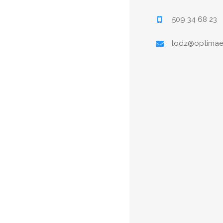
509 34 68 23
lodz@optimae