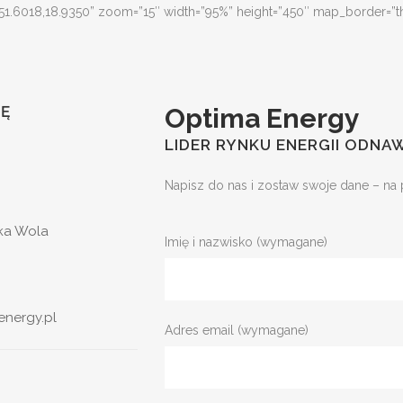
.6018,18.9350” zoom=”15″ width=”95%” height=”450″ map_border=”thin 
IĘ
Optima Energy
LIDER RYNKU ENERGII ODNA
Napisz do nas i zostaw swoje dane – na
ka Wola
Imię i nazwisko (wymagane)
nergy.pl
Adres email (wymagane)