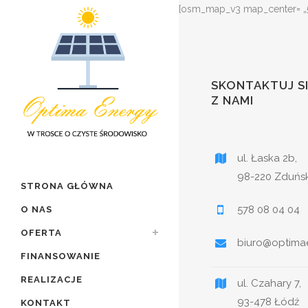
[osm_map_v3 map_center= „51
SKONTAKTUJ S
Z NAMI
ul. Łaska 2b,
98-220 Zduńs
STRONA GŁÓWNA
578 08 04 04
O NAS
OFERTA
biuro@optimae
FINANSOWANIE
REALIZACJE
ul. Czahary 7,
93-478 Łódź
KONTAKT