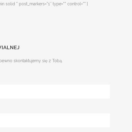
solid ” post_markers=”1″ type=”” control=”” ]
WIALNEJ
 pewno skontaktujemy się z Tobą.